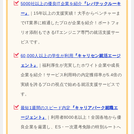
5000社以上の優良IT企業を紹介
『レバテックルーキ
ー』
｜15年以上の支援実績！大手からベンチャーま
でIT業界に精通したプロが企業を紹介！ポートフォ
リオ添削もできるITエンジニア専門の就活支援サー
ビスです。
60,000人以上の学生が利用
『キャリセン就活エージ
ェント』
｜福利厚生が充実したホワイト企業や成長
企業を紹介！サービス利用時の内定獲得率が5.4倍の
実績を誇るプロの視点で始める就活支援サービスで
す。
最短1週間のスピード内定
『キャリアパーク就職エ
ージェント』
｜利用者8000名以上！全国各地から優
良企業を厳選し、ES・一次選考免除の特別ルートへ