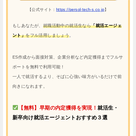
【公式サイト：
https://persol-tech-s.co.jp
】
もしあなたが、
就職活動中の就活生なら
「就活エージェ
ント」
をフル活用しましょう
。
ES作成から面接対策、企業分析など内定獲得までフルサ
ポートを無料で利用可能！
一人で就活するより、そばに心強い味方がいるだけで前
向きになれます。
【無料】早期の内定獲得を実現！
就活生・
新卒向け就活エージェントおすすめ３選