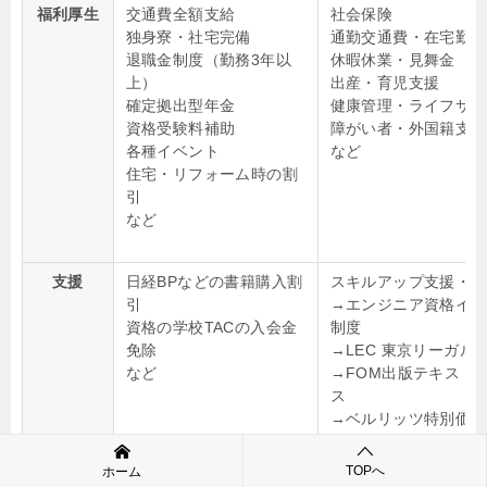
福利厚生
交通費全額支給
社会保険
独身寮・社宅完備
通勤交通費・在宅勤務
退職金制度（勤務3年以
休暇休業・見舞金
上）
出産・育児支援
確定拠出型年金
健康管理・ライフサポ
資格受験料補助
障がい者・外国籍支援
各種イベント
など
住宅・リフォーム時の割
引
など
支援
日経BPなどの書籍購入割
スキルアップ支援・優
引
→エンジニア資格イン
資格の学校TACの入会金
制度
免除
→LEC 東京リーガル
など
→FOM出版テキスト
ス
→ベルリッツ特別価格
→アルク法人価格
→Gaba英会話特別専
TOPへ
ホーム
→ECC優待価格