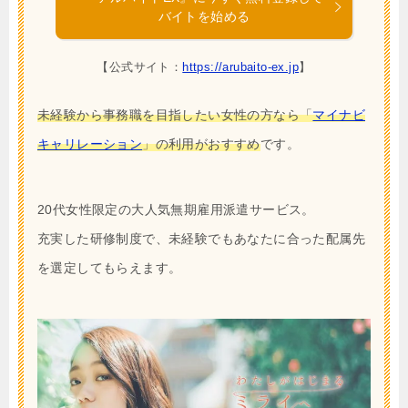
バイトを始める
【公式サイト：
https://arubaito-ex.jp
】
未経験から事務職を目指したい女性の方なら「
マイナビ
キャリレーション
」の利用がおすすめ
です。
20代女性限定の大人気無期雇用派遣サービス。
充実した研修制度で、未経験でもあなたに合った配属先
を選定してもらえます。