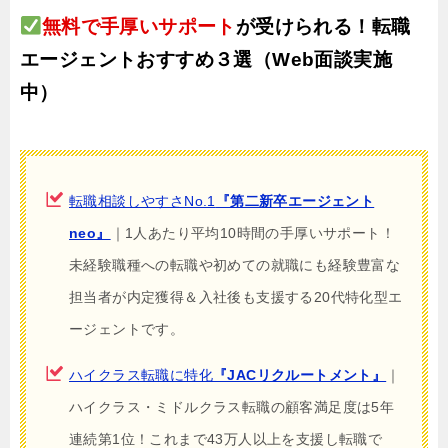
無料で手厚いサポート
が受けられる！転職
エージェントおすすめ３選（Web面談実施
中）
転職相談しやすさNo.1
『第二新卒エージェント
neo』
｜1人あたり平均10時間の手厚いサポート！
未経験職種への転職や初めての就職にも経験豊富な
担当者が内定獲得＆入社後も支援する20代特化型エ
ージェントです。
ハイクラス転職に特化
『JACリクルートメント』
｜
ハイクラス・ミドルクラス転職の顧客満足度は5年
連続第1位！これまで43万人以上を支援し転職で