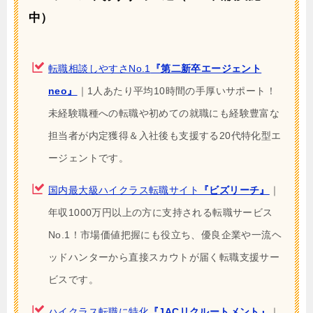
中）
転職相談しやすさNo.1
『第二新卒エージェント
neo』
｜1人あたり平均10時間の手厚いサポート！
未経験職種への転職や初めての就職にも経験豊富な
担当者が内定獲得＆入社後も支援する20代特化型エ
ージェントです。
国内最大級ハイクラス転職サイト
『ビズリーチ』
｜
年収1000万円以上の方に支持される転職サービス
No.1！市場価値把握にも役立ち、優良企業や一流ヘ
ッドハンターから直接スカウトが届く転職支援サー
ビスです。
ハイクラス転職に特化
『JACリクルートメント』
｜