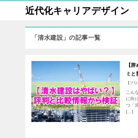
近代化キャリアデザイン
「清水建設」の記事一覧
【辞
ミと
【プロ
こん
に向
つ「
[…]